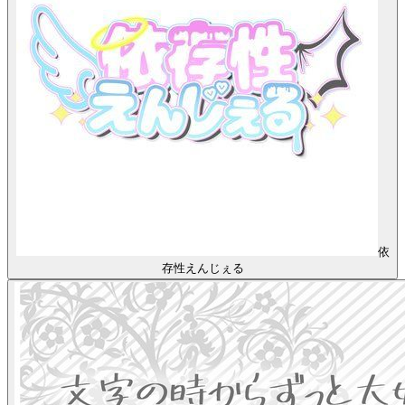
依
存性えんじぇる