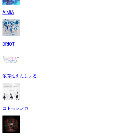
AIMIA
BR!OT
依存性えんじぇる
コドモシンカ