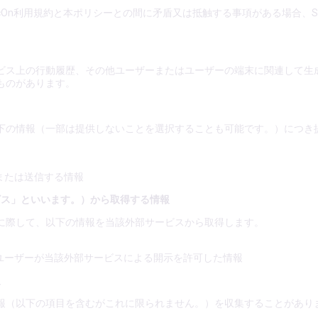
cOn利用規約と本ポリシーとの間に矛盾又は抵触する事項がある場合、So
ビス上の行動履歴、その他ユーザーまたはユーザーの端末に関連して生
ものがあります。
下の情報（一部は提供しないことを選択することも可能です。）につき
または送信する情報
ビス」といいます。）から取得する情報
に際して、以下の情報を当該外部サービスから取得します。
ユーザーが当該外部サービスによる開示を許可した情報
報
報（以下の項目を含むがこれに限られません。）を収集することがあり