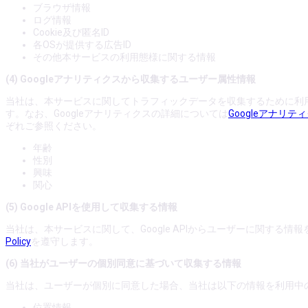
ブラウザ情報
ログ情報
Cookie及び匿名ID
各OSが提供する広告ID
その他本サービスの利用態様に関する情報
(4) Googleアナリティクスから収集するユーザー属性情報
当社は、本サービスに関してトラフィックデータを収集するために利用
す。なお、Googleアナリティクスの詳細については
Googleアナリ
ぞれご参照ください。
年齢
性別
興味
関心
(5) Google APIを使用して収集する情報
当社は、本サービスに関して、Google APIからユーザーに関す
Policy
を遵守します。
(6) 当社がユーザーの個別同意に基づいて収集する情報
当社は、ユーザーが個別に同意した場合、当社は以下の情報を利用中
位置情報