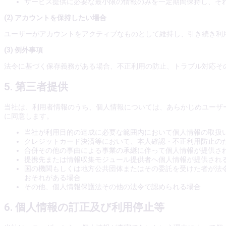
サービス提供に必要な最小限の情報のみを一定期間保持し、そ
(2) アカウントを保持したい場合
ユーザーがアカウントをアクティブなものとして維持し、引き続き利
(3) 例外事項
法令に基づく保存義務がある場合、不正利用の防止、トラブル対応そ
5. 第三者提供
当社は、利用者情報のうち、個人情報については、あらかじめユーザ
に同意します。
当社が利用目的の達成に必要な範囲内において個人情報の取扱
クレジットカード決済等において、本人確認・不正利用防止の
合併その他の事由による事業の承継に伴って個人情報が提供さ
提携先または情報収集モジュール提供者へ個人情報が提供され
国の機関もしくは地方公共団体またはその委託を受けた者が法
おそれがある場合
その他、個人情報保護法その他の法令で認められる場合
6. 個人情報の訂正及び利用停止等