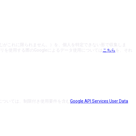
含むがこれに限られません。）を、個人を特定できない形で収集しま
プリを使用する際のGoogleによるデータ使用については
こちら
を、それ
送については、制限付き使用要件を含む
Google API Services User Data