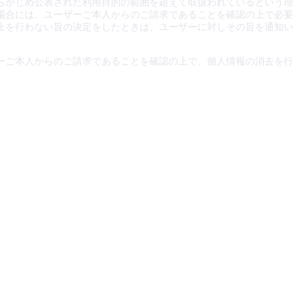
らかじめ公表された利用目的の範囲を超えて取扱われているという理
場合には、ユーザーご本人からのご請求であることを確認の上で必要
止を行わない旨の決定をしたときは、ユーザーに対しその旨を通知い
ーご本人からのご請求であることを確認の上で、個人情報の消去を行