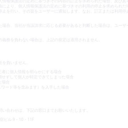
人情報保護法の定めに基づきその内容の訂正を求められた場合、及びあ
由により、個人情報保護法の定めに基づきその利用の停止を求められた
停止を行い、その旨をユーザーに通知します。なお、訂正または利用停
た場合、当社が当該請求に応じる必要があると判断した場合は、ユーザ
の義務を負わない場合は、上記の規定は適用されません。
任を負いません。
三者に個人情報を明らかにする場合
期せずして個人が特定できてしまった場合
た場合
スワード等を含みます）を入手した場合
問い合わせは、下記の窓口までお願いいたします。
ビル 9・10・11F