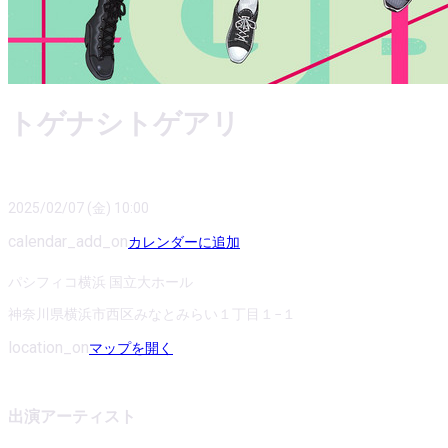
トゲナシトゲアリ
2025/02/07 (金) 10:00
calendar_add_on
カレンダーに追加
パシフィコ横浜 国立大ホール
神奈川県横浜市西区みなとみらい１丁目１−１
location_on
マップを開く
出演アーティスト