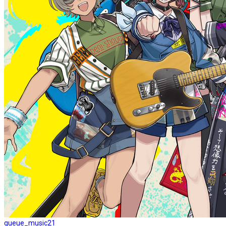
queue_music
21