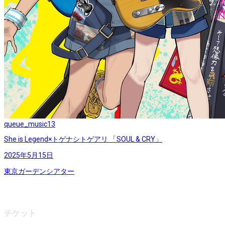
queue_music
13
She is Legend×トゲナシトゲアリ 「SOUL & CRY」
2025年5月15日
東京ガーデンシアター
チケット