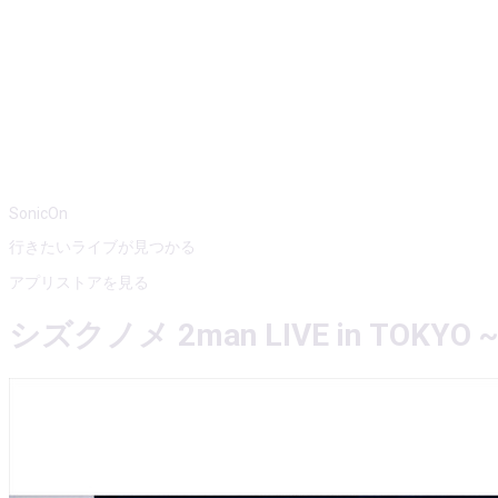
SonicOn
行きたいライブが見つかる
アプリストアを見る
シズクノメ 2man LIVE in TOK