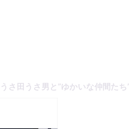
YO ~うさ田うさ男と”ゆかいな仲間たち”~ 