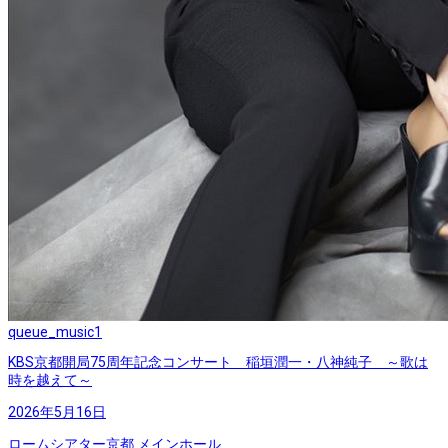
queue_music
1
KBS京都開局75周年記念コンサート 稲垣潤一・八神純子 ～歌は
時を越えて～
2026年5月16日
ロームシアター京都 メインホール