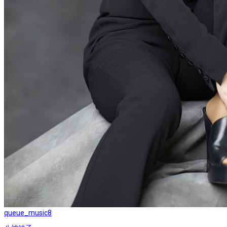
queue_music
8