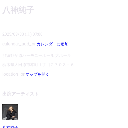
八神純子
2025/08/30 (土) 07:00
calendar_add_on
カレンダーに追加
那須野が原ハーモニーホール 大ホール
栃木県大田原市本町１丁目２７０３－６
location_on
マップを開く
出演アーティスト
八神純子