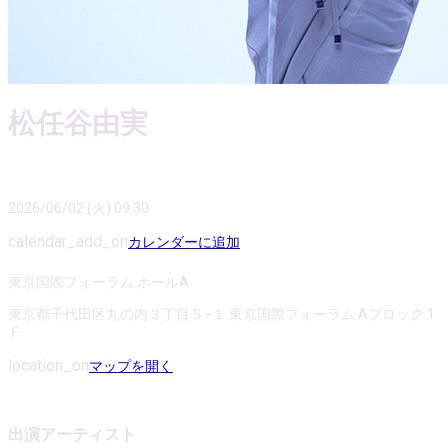
松任谷由実
2026/06/02 (火) 09:30
calendar_add_on
カレンダーに追加
東京国際フォーラム ホールA
東京都千代田区丸の内３丁目５−１ 東京国際フォーラム Aブロック 1
Ｆ
location_on
マップを開く
出演アーティスト