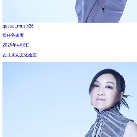
queue_music
26
松任谷由実
2026年4月8日
とりぎん文化会館