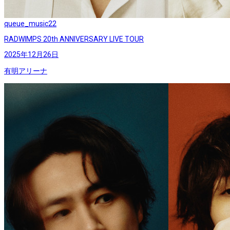
queue_music
22
RADWIMPS 20th ANNIVERSARY LIVE TOUR
2025年12月26日
有明アリーナ