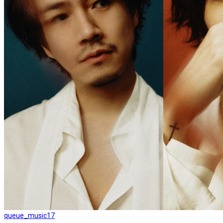
queue_music
17