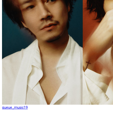
queue_music
19