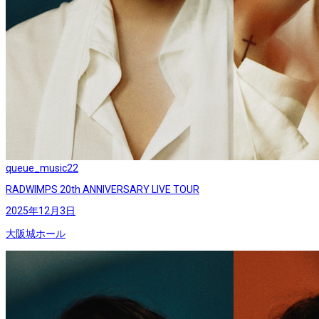
queue_music
22
RADWIMPS 20th ANNIVERSARY LIVE TOUR
2025年12月3日
大阪城ホール