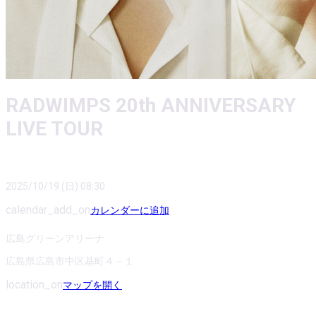
RADWIMPS 20th ANNIVERSARY
LIVE TOUR
2025/10/19 (日) 08:30
calendar_add_on
カレンダーに追加
広島グリーンアリーナ
広島県広島市中区基町４－１
location_on
マップを開く