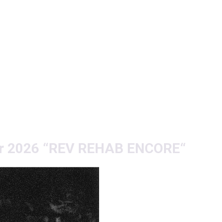
r 2026 “REV REHAB ENCORE“