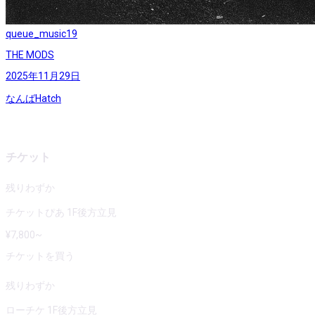
queue_music
19
THE MODS
2025年11月29日
なんばHatch
チケット
残りわずか
チケットぴあ 1F後方立見
¥
7,800
~
チケットを買う
残りわずか
ローチケ 1F後方立見