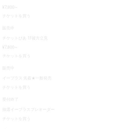
¥
7,800
~
チケットを買う
販売中
チケットぴあ 1F後方立見
¥
7,800
~
チケットを買う
販売中
イープラス 先着★一般発売
チケットを買う
受付終了
抽選イープラスプレオーダー
チケットを買う