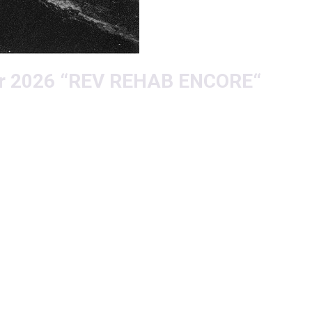
r 2026 “REV REHAB ENCORE“