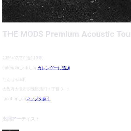
THE MODS Premium Acoustic Tou
2026/02/27 (金) 10:00
calendar_add_on
カレンダーに追加
なんばHatch
大阪府大阪市浪速区湊町１丁目３−１
location_on
マップを開く
出演アーティスト