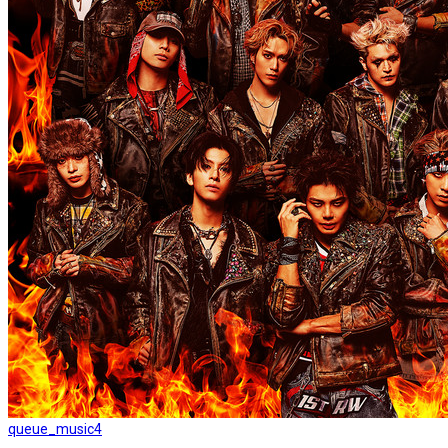
queue_music
4