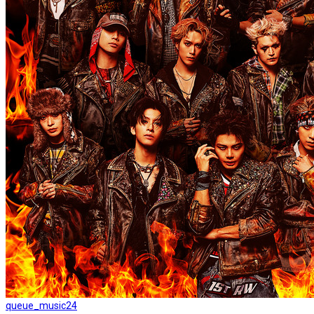
queue_music
24