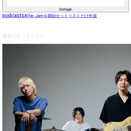
lostage
podcasts
After Jamを開始
セットリストだけ作成
過去のセットリスト