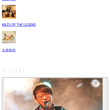
KAZU OF THE LEGEND
土佐拓也
セットリスト