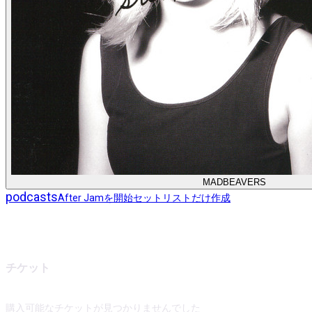
MADBEAVERS
podcasts
After Jamを開始
セットリストだけ作成
チケット
購入可能なチケットが見つかりませんでした