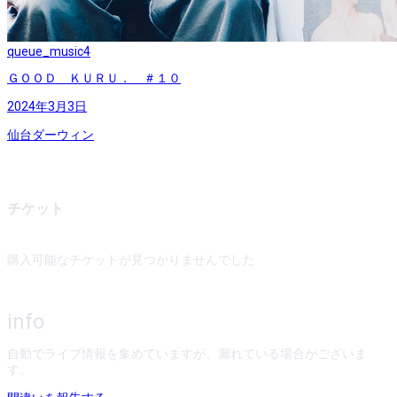
queue_music
4
ＧＯＯＤ ＫＵＲＵ． ＃１０
2024年3月3日
仙台ダーウィン
チケット
購入可能なチケットが見つかりませんでした
info
自動でライブ情報を集めていますが、漏れている場合がございま
す。