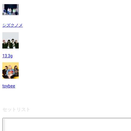
シズクノメ
13.3g
toybee
セットリスト