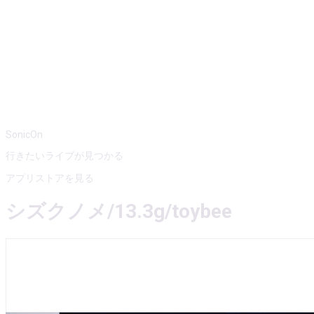
SonicOn
行きたいライブが見つかる
アプリストアを見る
シズクノメ/13.3g/toybee