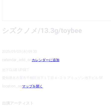
シズクノメ/13.3g/toybee
2025/09/03 (水) 09:30
calendar_add_on
カレンダーに追加
池下CLUB UPSET
愛知県名古屋市千種区池下１丁目４−２３ アミュゾン池下ビル 5F
location_on
マップを開く
出演アーティスト