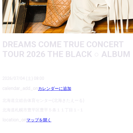
DREAMS COME TRUE CONCERT
TOUR 2026 THE BLACK ○ ALBUM
2026/07/04 (土) 08:00
calendar_add_on
カレンダーに追加
北海道立総合体育センター(北海きたえーる)
北海道札幌市豊平区豊平５条１１丁目１−１
location_on
マップを開く