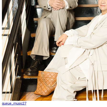
queue_music
27