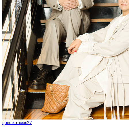
queue_music
27