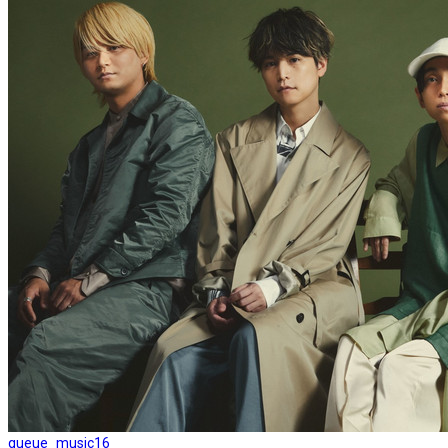
queue_music
16