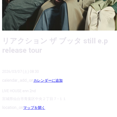
リアクション ザ ブッタ still e.p
release tour
2026/03/07 (土) 08:30
calendar_add_on
カレンダーに追加
LIVE HOUSE enn 2nd
宮城県仙台市青葉区中央２丁目７−１１
location_on
マップを開く