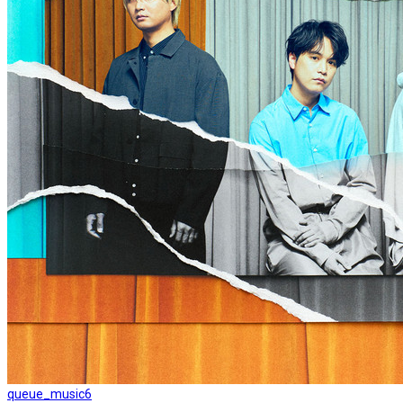
queue_music
6