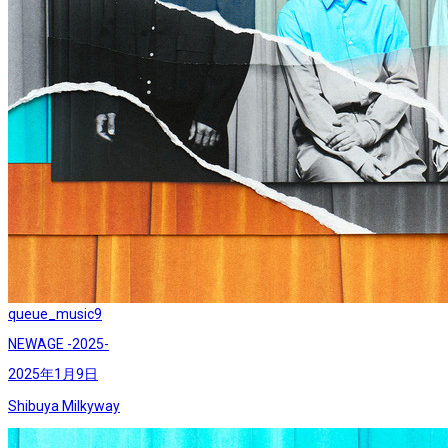
queue_music
9
NEWAGE -2025-
2025年1月9日
Shibuya Milkyway