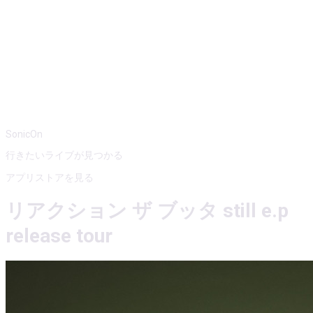
SonicOn
行きたいライブが見つかる
アプリストアを見る
リアクション ザ ブッタ still e.p
release tour