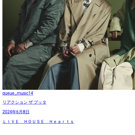
queue_music
14
リアクション ザ ブッタ
2024年6月8日
ＬＩＶＥ ＨＯＵＳＥ Ｈｅａｒｔｓ