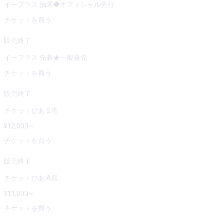
イープラス 抽選◆オフィシャル先行
チケットを買う
販売終了
イープラス 先着★一般発売
チケットを買う
販売終了
チケットぴあ S席
¥
12,000
~
チケットを買う
販売終了
チケットぴあ A席
¥
11,000
~
チケットを買う