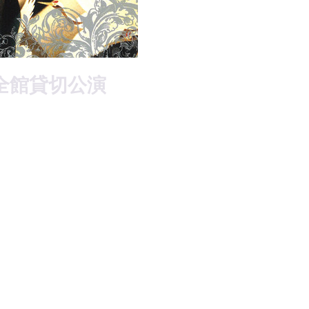
あ全館貸切公演