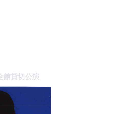
あ全館貸切公演