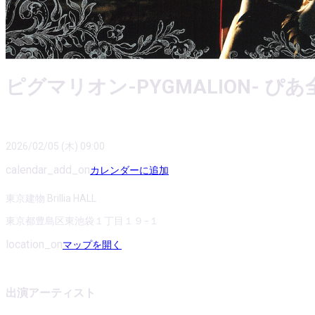
ピグマリオン-PYGMALION- ぴ
2026/02/05 (木) 09:00
calendar_add_on
カレンダーに追加
東京建物 Brillia HALL
東京都豊島区東池袋１丁目１９−１
location_on
マップを開く
出演アーティスト