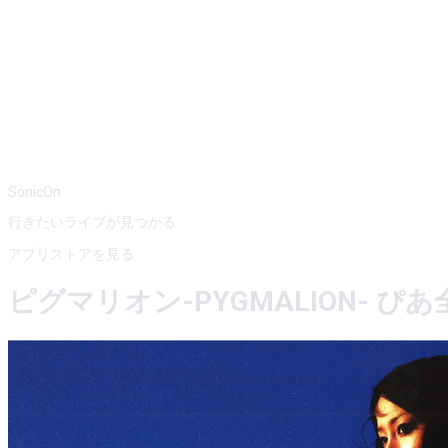
SonicOn
行きたいライブが見つかる
アプリストアを見る
ピグマリオン-PYGMALION- ぴ