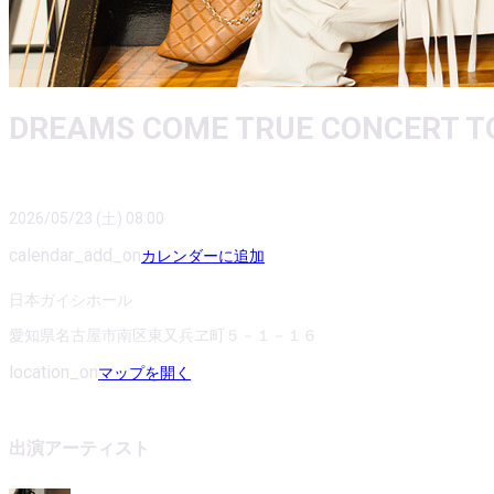
DREAMS COME TRUE CONCERT TO
2026/05/23 (土) 08:00
calendar_add_on
カレンダーに追加
日本ガイシホール
愛知県名古屋市南区東又兵ヱ町５－１－１６
location_on
マップを開く
出演アーティスト