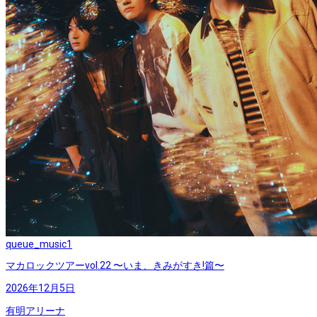
queue_music
1
マカロックツアーvol.22 〜いま、きみがすき!篇〜
2026年12月5日
有明アリーナ