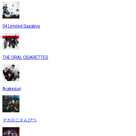
04 Limited Sazabys
THE ORAL CIGARETTES
Arakezuri
マカロニえんぴつ