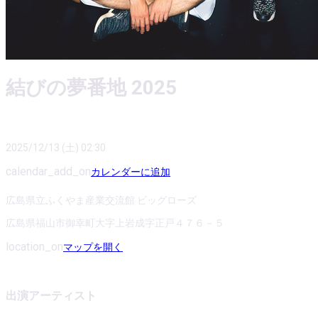
結びの夢番地 2025
2025/12/13 (土) 02:30
calendar_add_on
カレンダーに追加
広島県立ふくやま産業交流館 ビッグローズ
広島県福山市御幸町大字上岩成字正戸４７６－５
location_on
マップを開く
出演アーティスト