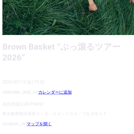
Brown Basket “ぶっ滾るツアー
2026”
2026/03/13 (金) 10:00
calendar_add_on
カレンダーに追加
高田馬場CLUB PHASE
東京都豊島区高田３－８－５セントラル・ワセダＢ１Ｆ
location_on
マップを開く