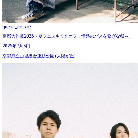
queue_music
7
京都大作戦2026～夏フェスキックオフ！情熱のパスを繋ぎな祭～
2026年7月5日
京都府立山城総合運動公園 (太陽が丘)