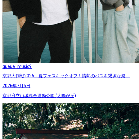
queue_music
9
京都大作戦2026～夏フェスキックオフ！情熱のパスを繋ぎな祭～
2026年7月5日
京都府立山城総合運動公園 (太陽が丘)