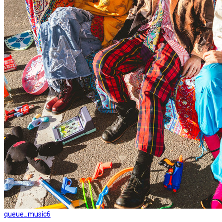
queue_music
6