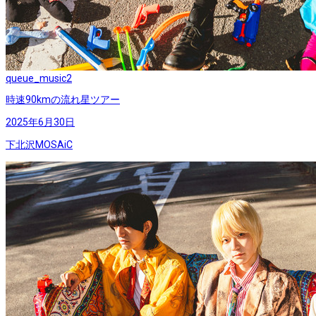
queue_music
2
時速90kmの流れ星ツアー
2025年6月30日
下北沢MOSAiC