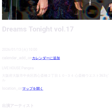
Dreams Tonight vol.17
2026/01/13 (火) 10:00
calendar_add_on
カレンダーに追加
LIVE HOUSE Pangea
大阪府大阪市中央区西心斎橋２丁目１０−３４ 心斎橋ウエスト363ビ
ル
location_on
マップを開く
出演アーティスト