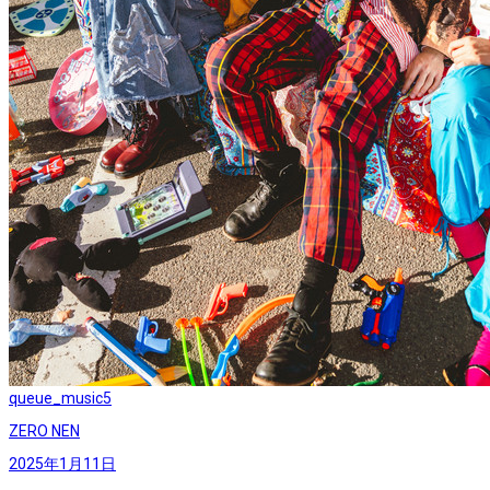
queue_music
5
ZERO NEN
2025年1月11日