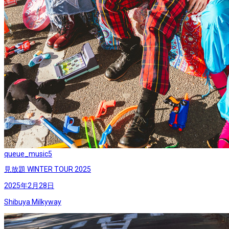
queue_music
5
見放題 WINTER TOUR 2025
2025年2月28日
Shibuya Milkyway