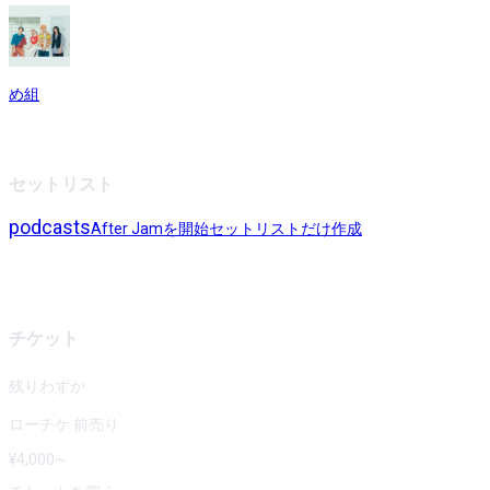
め組
セットリスト
podcasts
After Jamを開始
セットリストだけ作成
チケット
残りわずか
ローチケ 前売り
¥
4,000
~