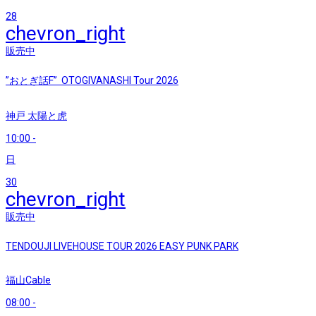
28
chevron_right
販売中
”おとぎ話F” OTOGIVANASHI Tour 2026
神戸 太陽と虎
10:00
-
日
30
chevron_right
販売中
TENDOUJI LIVEHOUSE TOUR 2026 EASY PUNK PARK
福山Cable
08:00
-