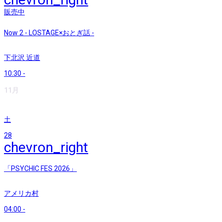
販売中
Now 2 - LOSTAGE×おとぎ話 -
下北沢 近道
10:30
-
11月
土
28
chevron_right
「PSYCHIC FES 2026」
アメリカ村
04:00
-