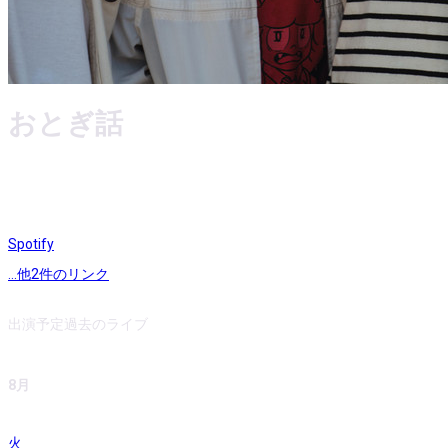
おとぎ話
Spotify
...他
2
件のリンク
出演予定
過去のライブ
8月
火