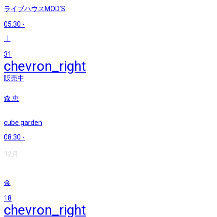
ライブハウスMOD’S
05:30
-
土
31
chevron_right
販売中
森 恵
cube garden
08:30
-
12月
金
18
chevron_right