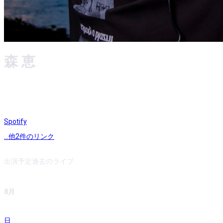
森 恵
Spotify
...他
2
件のリンク
出演予定
過去のライブ
8月
日