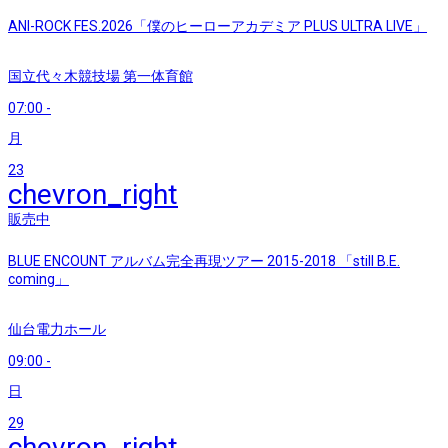
ANI-ROCK FES.2026「僕のヒーローアカデミア PLUS ULTRA LIVE」
国立代々木競技場 第一体育館
07:00
-
月
23
chevron_right
販売中
BLUE ENCOUNT アルバム完全再現ツアー 2015-2018 「still B.E.
coming」
仙台電力ホール
09:00
-
日
29
chevron_right