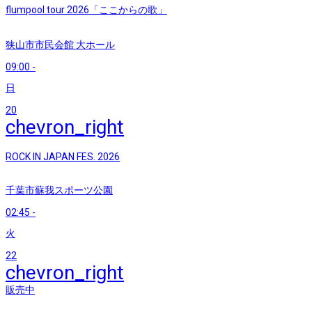
flumpool tour 2026「ここからの歌」
狭山市市民会館 大ホール
09:00
-
日
20
chevron_right
ROCK IN JAPAN FES. 2026
千葉市蘇我スポーツ公園
02:45
-
火
22
chevron_right
販売中