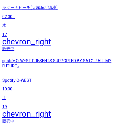
ラグーナビーチ(大塚海浜緑地)
02:00
-
木
17
chevron_right
販売中
spotify O-WEST PRESENTS SUPPORTED BY SATO『ALL MY
FUTURE』
Spotify O-WEST
10:00
-
土
19
chevron_right
販売中