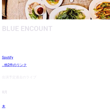
BLUE ENCOUNT
Spotify
...他
2
件のリンク
出演予定
過去のライブ
8月
木