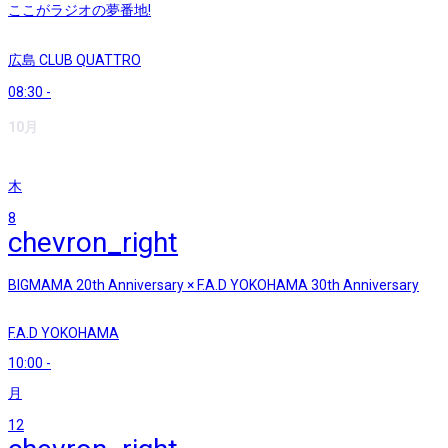
ここがラジオの夢番地!
広島 CLUB QUATTRO
08:30
-
10月
木
8
chevron_right
BIGMAMA 20th Anniversary × F.A.D YOKOHAMA 30th Anniversary
F.A.D YOKOHAMA
10:00
-
月
12