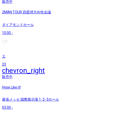
販売中
2MAN TOUR 四星球方向性会議
ダイアモンドホール
10:00
-
1月
土
23
chevron_right
販売中
Hype Like it!
幕張メッセ 国際展示場 1･2･3ホール
03:00
-