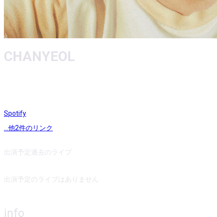
CHANYEOL
Spotify
...他
2
件のリンク
出演予定
過去のライブ
出演予定のライブはありません
info