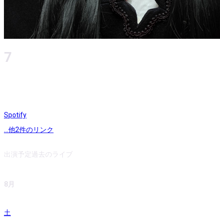
7
Spotify
...他
2
件のリンク
出演予定
過去のライブ
8月
土