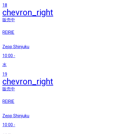
18
chevron_right
販売中
REIRIE
Zepp Shinjuku
10:00
-
水
19
chevron_right
販売中
REIRIE
Zepp Shinjuku
10:00
-