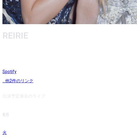
REIRIE
Spotify
...他
2
件のリンク
出演予定
過去のライブ
8月
火