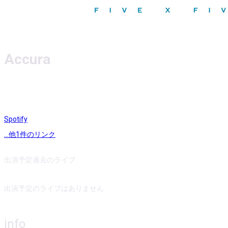
Accura
Spotify
...他
1
件のリンク
出演予定
過去のライブ
出演予定のライブはありません
info