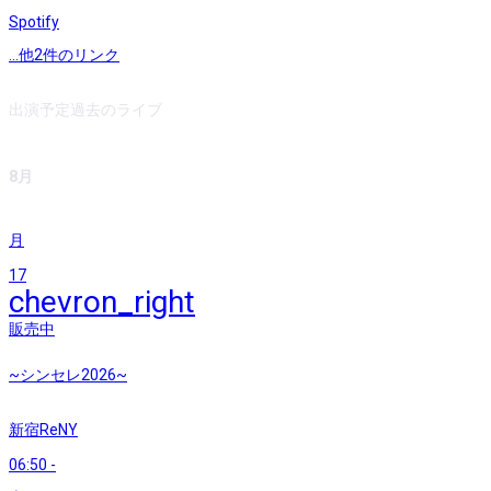
Spotify
...他
2
件のリンク
出演予定
過去のライブ
8月
月
17
chevron_right
販売中
~シンセレ2026~
新宿ReNY
06:50
-